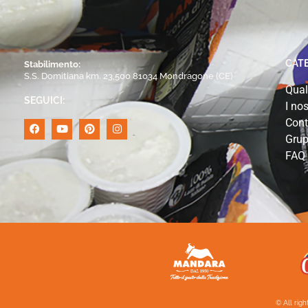
CAT
Stabilimento:
S.S. Domitiana km. 23,500 81034 Mondragone (CE)
Qual
SEGUICI:
I nos
Cont
Grup
FAQ
© All rig