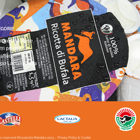
EGORIE
ità e tradizione
tri prodotti
attaci
po Lactalis Italia
hts reserved Mozzarella Mandara 2023 –
Privacy Policy & Cookie