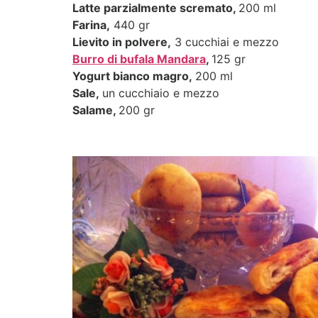
Latte parzialmente scremato
,
200 ml
Farina,
440 gr
Lievito in polvere,
3 cucchiai e mezzo
Burro di bufala Mandara
,
125 gr
Yogurt bianco magro,
200 ml
Sale,
un cucchiaio e mezzo
Salame,
200 gr