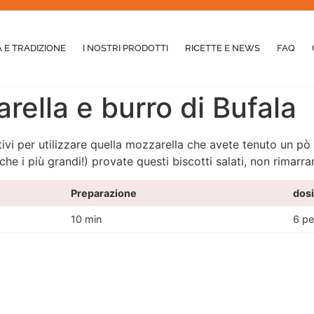
 E TRADIZIONE
I NOSTRI PRODOTTI
RICETTE E NEWS
FAQ
rella e burro di Bufala
ativi per utilizzare quella mozzarella che avete tenuto un pò 
he i più grandi!) provate questi biscotti salati, non rimarra
Preparazione
dosi
10 min
6 pe